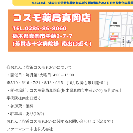
◎おれんじ喫茶コスモもおかについて
・開催日：毎月第3火曜日14:00～15:00
※5/19・6/16・7/21・8/18・9/15…(10月以降も毎月開催！)
・開催場所：コスモ薬局真岡店(栃木県真岡市中萩2-7-7) ※芳賀赤十
字病院様南出口近く
・参加費：無料
・駐車場：あり(10台)
おれんじ喫茶コスモもおかに関するお問い合わせは下記まで！
ファーマシー中山株式会社