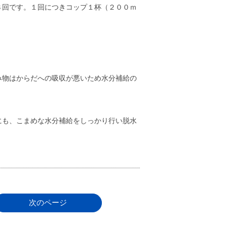
８回です。１回につきコップ１杯（２００ｍ
。
み物はからだへの吸収が悪いため水分補給の
にも、こまめな水分補給をしっかり行い脱水
次のページ