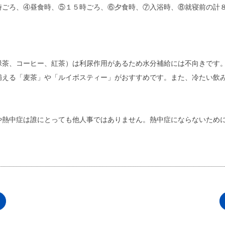
時ごろ、④昼食時、⑤１５時ごろ、⑥夕食時、⑦入浴時、⑧就寝前の計
緑茶、コーヒー、紅茶）は利尿作用があるため水分補給には不向きです
補える「麦茶」や「ルイボスティー」がおすすめです。また、冷たい飲
や熱中症は誰にとっても他人事ではありません。熱中症にならないため