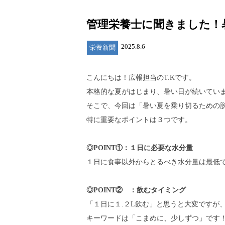
管理栄養士に聞きました！
2025.8.6
栄養新聞
こんにちは！広報担当のT.Kです。
本格的な夏がはじまり、暑い日が続いてい
そこで、今回は「暑い夏を乗り切るための
特に重要なポイントは３つです。
◎POINT①：１日に必要な水分量
１日に食事以外からとるべき水分量は最低で
◎POINT② ：飲むタイミング
「１日に１.２L飲む」と思うと大変ですが
キーワードは「こまめに、少しずつ」です