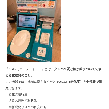
「AGEs（エージーイー）」とは、
タンパク質と糖が結びついてでき
る老化物質
のこと。
この機器では、機械に指を置くだけで
AGEs（老化度）を非侵襲で測
定
できます。
・老化の進行度
・糖質の過剰摂取状況
・動脈硬化リスクの目安にも